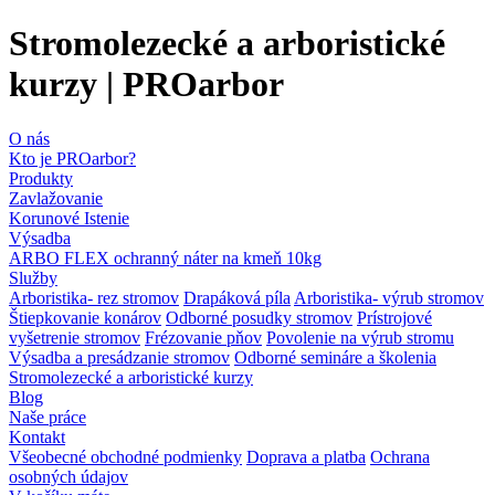
Stromolezecké a arboristické
kurzy | PROarbor
O nás
Kto je PROarbor?
Produkty
Zavlažovanie
Korunové Istenie
Výsadba
ARBO FLEX ochranný náter na kmeň 10kg
Služby
Arboristika- rez stromov
Drapáková píla
Arboristika- výrub stromov
Štiepkovanie konárov
Odborné posudky stromov
Prístrojové
vyšetrenie stromov
Frézovanie pňov
Povolenie na výrub stromu
Výsadba a presádzanie stromov
Odborné semináre a školenia
Stromolezecké a arboristické kurzy
Blog
Naše práce
Kontakt
Všeobecné obchodné podmienky
Doprava a platba
Ochrana
osobných údajov