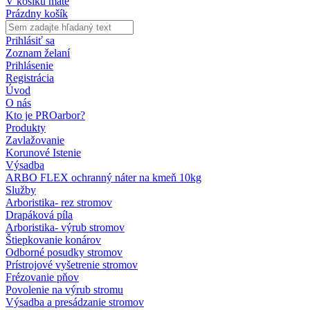
V košíku máte
Prázdny košík
Prihlásiť sa
Zoznam želaní
Prihlásenie
Registrácia
Úvod
O nás
Kto je PROarbor?
Produkty
Zavlažovanie
Korunové Istenie
Výsadba
ARBO FLEX ochranný náter na kmeň 10kg
Služby
Arboristika- rez stromov
Drapáková píla
Arboristika- výrub stromov
Štiepkovanie konárov
Odborné posudky stromov
Prístrojové vyšetrenie stromov
Frézovanie pňov
Povolenie na výrub stromu
Výsadba a presádzanie stromov