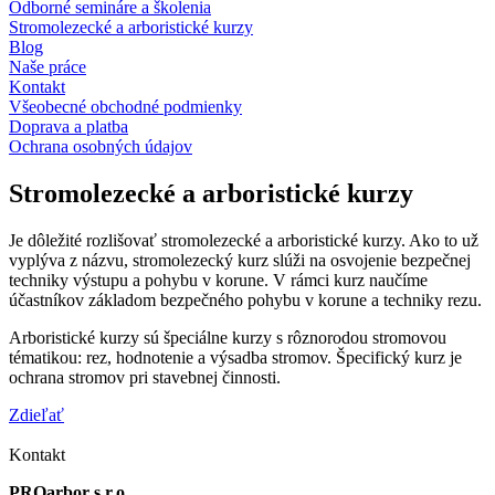
Odborné semináre a školenia
Stromolezecké a arboristické kurzy
Blog
Naše práce
Kontakt
Všeobecné obchodné podmienky
Doprava a platba
Ochrana osobných údajov
Stromolezecké a arboristické kurzy
Je dôležité rozlišovať stromolezecké a arboristické kurzy. Ako to už
vyplýva z názvu, stromolezecký kurz slúži na osvojenie bezpečnej
techniky výstupu a pohybu v korune. V rámci kurz naučíme
účastníkov základom bezpečného pohybu v korune a techniky rezu.
Arboristické kurzy sú špeciálne kurzy s rôznorodou stromovou
tématikou: rez, hodnotenie a výsadba stromov. Špecifický kurz je
ochrana stromov pri stavebnej činnosti.
Zdieľať
Kontakt
PROarbor s.r.o.