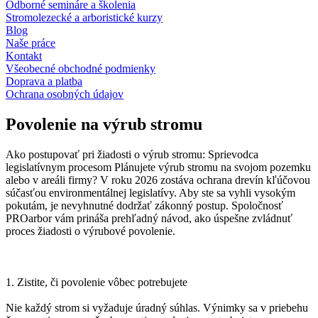
Odborné semináre a školenia
Stromolezecké a arboristické kurzy
Blog
Naše práce
Kontakt
Všeobecné obchodné podmienky
Doprava a platba
Ochrana osobných údajov
Povolenie na výrub stromu
Ako postupovať pri žiadosti o výrub stromu: Sprievodca
legislatívnym procesom Plánujete výrub stromu na svojom pozemku
alebo v areáli firmy? V roku 2026 zostáva ochrana drevín kľúčovou
súčasťou environmentálnej legislatívy. Aby ste sa vyhli vysokým
pokutám, je nevyhnutné dodržať zákonný postup. Spoločnosť
PROarbor vám prináša prehľadný návod, ako úspešne zvládnuť
proces žiadosti o výrubové povolenie.
1. Zistite, či povolenie vôbec potrebujete
Nie každý strom si vyžaduje úradný súhlas. Výnimky sa v priebehu