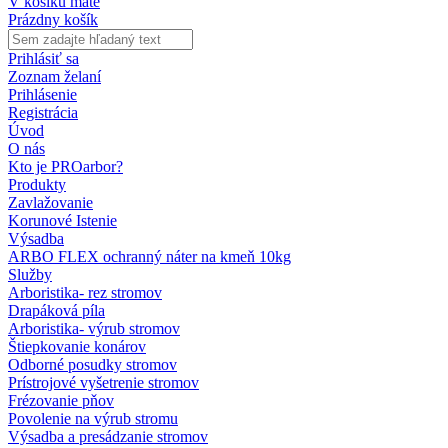
V košíku máte
Prázdny košík
Prihlásiť sa
Zoznam želaní
Prihlásenie
Registrácia
Úvod
O nás
Kto je PROarbor?
Produkty
Zavlažovanie
Korunové Istenie
Výsadba
ARBO FLEX ochranný náter na kmeň 10kg
Služby
Arboristika- rez stromov
Drapáková píla
Arboristika- výrub stromov
Štiepkovanie konárov
Odborné posudky stromov
Prístrojové vyšetrenie stromov
Frézovanie pňov
Povolenie na výrub stromu
Výsadba a presádzanie stromov