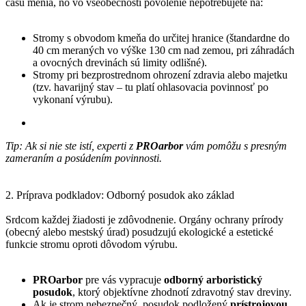
času menia, no vo všeobecnosti povolenie nepotrebujete na:
Stromy s obvodom kmeňa do určitej hranice (štandardne do
40 cm meraných vo výške 130 cm nad zemou, pri záhradách
a ovocných drevinách sú limity odlišné).
Stromy pri bezprostrednom ohrození zdravia alebo majetku
(tzv. havarijný stav – tu platí ohlasovacia povinnosť po
vykonaní výrubu).
Tip: Ak si nie ste istí, experti z
PROarbor
vám pomôžu s presným
zameraním a posúdením povinnosti.
2. Príprava podkladov: Odborný posudok ako základ
Srdcom každej žiadosti je zdôvodnenie. Orgány ochrany prírody
(obecný alebo mestský úrad) posudzujú ekologické a estetické
funkcie stromu oproti dôvodom výrubu.
PROarbor
pre vás vypracuje
odborný arboristický
posudok
, ktorý objektívne zhodnotí zdravotný stav dreviny.
Ak je strom nebezpečný, posudok podložený
prístrojovou