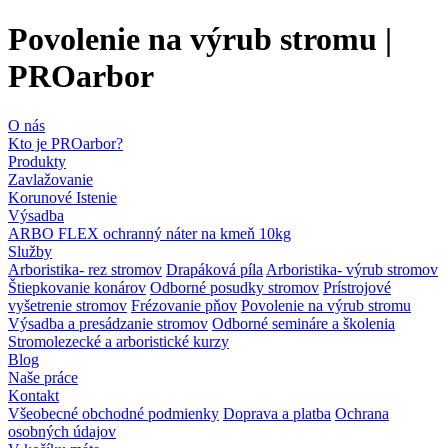
Povolenie na výrub stromu |
PROarbor
O nás
Kto je PROarbor?
Produkty
Zavlažovanie
Korunové Istenie
Výsadba
ARBO FLEX ochranný náter na kmeň 10kg
Služby
Arboristika- rez stromov
Drapáková píla
Arboristika- výrub stromov
Štiepkovanie konárov
Odborné posudky stromov
Prístrojové
vyšetrenie stromov
Frézovanie pňov
Povolenie na výrub stromu
Výsadba a presádzanie stromov
Odborné semináre a školenia
Stromolezecké a arboristické kurzy
Blog
Naše práce
Kontakt
Všeobecné obchodné podmienky
Doprava a platba
Ochrana
osobných údajov