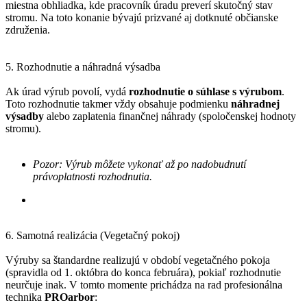
miestna obhliadka, kde pracovník úradu preverí skutočný stav
stromu. Na toto konanie bývajú prizvané aj dotknuté občianske
združenia.
5. Rozhodnutie a náhradná výsadba
Ak úrad výrub povolí, vydá
rozhodnutie o súhlase s výrubom
.
Toto rozhodnutie takmer vždy obsahuje podmienku
náhradnej
výsadby
alebo zaplatenia finančnej náhrady (spoločenskej hodnoty
stromu).
Pozor: Výrub môžete vykonať až po nadobudnutí
právoplatnosti rozhodnutia.
6. Samotná realizácia (Vegetačný pokoj)
Výruby sa štandardne realizujú v období vegetačného pokoja
(spravidla od 1. októbra do konca februára), pokiaľ rozhodnutie
neurčuje inak. V tomto momente prichádza na rad profesionálna
technika
PROarbor
: