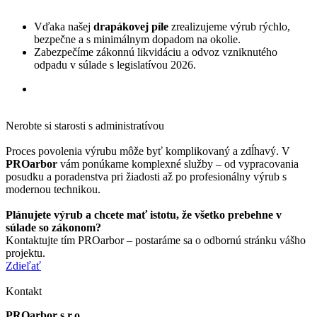
Vďaka našej
drapákovej píle
zrealizujeme výrub rýchlo,
bezpečne a s minimálnym dopadom na okolie.
Zabezpečíme zákonnú likvidáciu a odvoz vzniknutého
odpadu v súlade s legislatívou 2026.
Nerobte si starosti s administratívou
Proces povolenia výrubu môže byť komplikovaný a zdĺhavý. V
PROarbor
vám ponúkame komplexné služby – od vypracovania
posudku a poradenstva pri žiadosti až po profesionálny výrub s
modernou technikou.
Plánujete výrub a chcete mať istotu, že všetko prebehne v
súlade so zákonom?
Kontaktujte tím PROarbor
– postaráme sa o odbornú stránku vášho
projektu.
Zdieľať
Kontakt
PROarbor s.r.o.