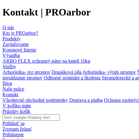
Kontakt | PROarbor
O nás
Kto je PROarbor?
Produkty
Zavlažovanie
Korunové Istenie
Výsadba
ARBO FLEX ochranný náter na kmeň 10kg
Služby
Arboristika- rez stromov
Drapáková píla
Arboristika- výrub stromov
presádzanie stromov
Odborné semináre a školenia
Stromolezecké a ar
Blog
Naše práce
Kontakt
Všeobecné obchodné podmienky
Doprava a platba
Ochrana osobnýc
V košíku máte
Prázdny košík
Prihlásiť sa
Zoznam želaní
Prihlásenie