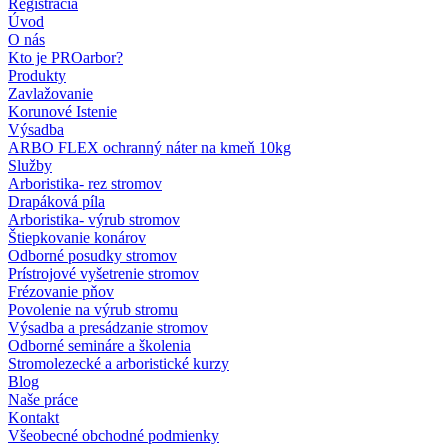
Registrácia
Úvod
O nás
Kto je PROarbor?
Produkty
Zavlažovanie
Korunové Istenie
Výsadba
ARBO FLEX ochranný náter na kmeň 10kg
Služby
Arboristika- rez stromov
Drapáková píla
Arboristika- výrub stromov
Štiepkovanie konárov
Odborné posudky stromov
Prístrojové vyšetrenie stromov
Frézovanie pňov
Povolenie na výrub stromu
Výsadba a presádzanie stromov
Odborné semináre a školenia
Stromolezecké a arboristické kurzy
Blog
Naše práce
Kontakt
Všeobecné obchodné podmienky