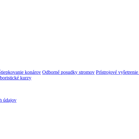
Štiepkovanie konárov
Odborné posudky stromov
Prístrojové vyšetreni
boristické kurzy
h údajov